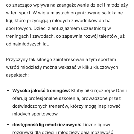
co znacząco wpływa na zaangażowanie dzieci ‍i⁤ młodzieży
w‍ ten​ sport. W ⁢wielu ‌miastach organizowane są lokalne
ligi, ⁣które przyciągają młodych zawodników do hal
sportowych. Dzieci⁣ z⁤ entuzjazmem uczestniczą w
treningach i zawodach, co zapewnia rozwój talentów już
od najmłodszych lat.
Przyczyny ⁢tak silnego zainteresowania tym sportem⁤
wśród młodzieży ⁣można wskazać w⁤ kilku kluczowych
aspektach:
Wysoka jakość‌ treningów
: Kluby piłki ręcznej w Danii
⁢oferują⁣ profesjonalne ​szkolenia,​ prowadzone‍ przez
doświadczonych trenerów, którzy mogą inspirować
młodych ⁤sportowców.
dostępność lig młodzieżowych
: Liczne ​ligowe
rozgrywki dla dzieci i młodzieży dają możliwość⁣