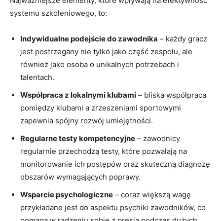
Najważniejsze elementy, które wpływają na efektywność
⁤systemu szkoleniowego, to:
Indywidualne podejście do zawodnika
– ⁢każdy gracz
jest postrzegany nie tylko jako część zespołu, ale
również jako osoba o unikalnych potrzebach i
talentach.
Współpraca⁣ z lokalnymi klubami
– bliska współpraca‍
pomiędzy klubami a ⁢zrzeszeniami sportowymi
zapewnia spójny rozwój umiejętności.
Regularne testy kompetencyjne
– zawodnicy⁣
regularnie przechodzą testy, które pozwalają na
monitorowanie ich⁢ postępów oraz⁣ skuteczną diagnozę
obszarów wymagających poprawy.
Wsparcie psychologiczne
– coraz‍ większą wagę
przykładane jest do aspektu psychiki zawodników, ‌co
⁤pomaga w radzeniu sobie z presją podczas dużych