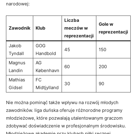
narodowej:
Liczba
Gole w
Zawodnik
Klub
meczów w
reprezentacji
reprezentacji
Jakob
GOG
45
150
Tyndall
⁤Handbold
Magnus
AG
60
200
Landin
København
Mathias
FC
30
90
Gidsel
Midtjylland
Nie można pominąć także wpływu ⁢na rozwój młodych
zawodników. liga duńska oferuje różnorodne ​programy
młodzieżowe, które pozwalają utalentowanym graczom
zdobywać⁣ doświadczenie w profesjonalnym środowisku.
Młodzieżowe ⁢akademie przy‌ klubach piłki⁤ ręcznej