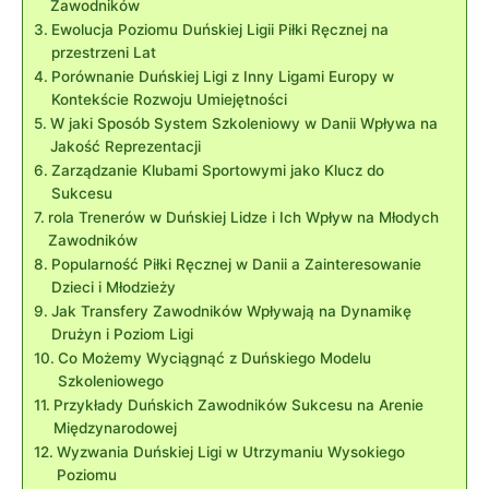
Zawodników
Ewolucja Poziomu Duńskiej‍ Ligii Piłki Ręcznej na
przestrzeni Lat
Porównanie Duńskiej Ligi z Inny Ligami Europy w
Kontekście Rozwoju Umiejętności
W jaki ⁢Sposób System Szkoleniowy⁤ w Danii Wpływa na
Jakość Reprezentacji
Zarządzanie Klubami ​Sportowymi jako ⁢Klucz do
Sukcesu
rola​ Trenerów w Duńskiej Lidze i Ich Wpływ na Młodych
Zawodników
Popularność Piłki Ręcznej ⁣w Danii a Zainteresowanie
Dzieci i Młodzieży
Jak Transfery ‍Zawodników Wpływają na Dynamikę
Drużyn i Poziom Ligi
Co Możemy Wyciągnąć ​z Duńskiego⁢ Modelu
Szkoleniowego
Przykłady⁤ Duńskich Zawodników Sukcesu na Arenie
Międzynarodowej
Wyzwania Duńskiej⁤ Ligi w ‌Utrzymaniu Wysokiego
Poziomu